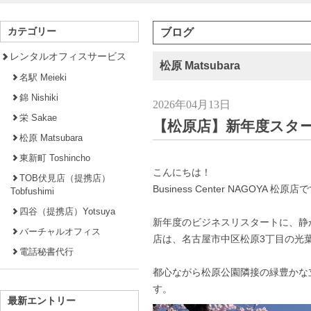
カテゴリー
ブログ
レンタルオフィスサービス
松原 Matsubara
名駅 Meieki
錦 Nishiki
2026年04月13日
栄 Sakae
【松原店】新年度スタ
松原 Matsubara
東新町 Toshincho
こんにちは！
TOB伏見店（提携店）
Business Center NAGOYA 松原店
Tobfushimi
四谷（提携店）Yotsuya
新年度のビジネスリスタートに、静
バーチャルオフィス
店は、名古屋市中区松原3丁目の光
電話秘書代行
都心ながら松原公園隣接の緑豊かな
す。
最新エントリー