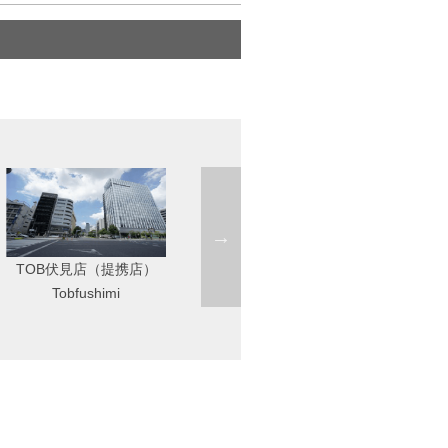
名駅
Startup Side Nagoya（旧錦
Meieki
店）
Nishiki