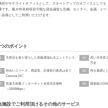
務所やサテライトオフィスとして、スタートアップのオフィスとしても
適です。最大90名程収容可能な貸会議室も完備。セミナー、会議、イベ
ト会場としてご利用いただけます。
6つのポイント
天然石を張り巡らした高級感溢れるエントランス
高い天井高
1
02
万全
待合いスペース、商談室、応接室の家具は全て
和を基調と
3
04
Cassina.IXC
高速大容量インターネット全室完全無料
最新鋭のO
5
06
（1000Mbps）
当施設でご利用頂けるその他のサービス