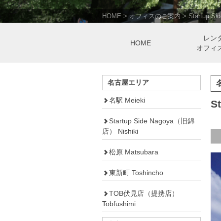
HOME
>
オフィスのご案内
>
Startup 
レン
HOME
オフィ
名古屋エリア
名駅 Meieki
S
Startup Side Nagoya（旧錦
店） Nishiki
松原 Matsubara
東新町 Toshincho
TOB伏見店（提携店）
Tobfushimi