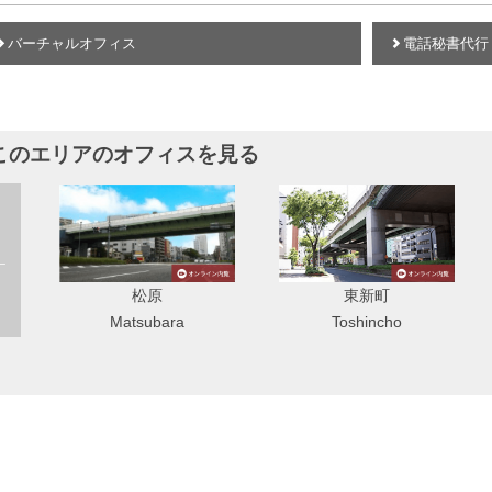
バーチャルオフィス
電話秘書代行
このエリアのオフィスを見る
東新町
TOB伏見店（提携店）
Toshincho
Tobfushimi