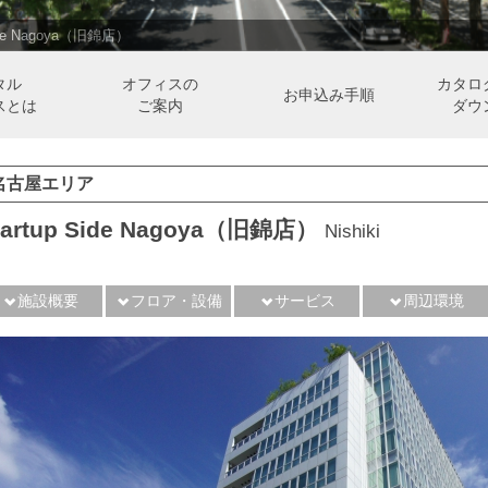
Side Nagoya（旧錦店）
タル
オフィスの
カタロ
お申込み手順
スとは
ご案内
ダウ
名古屋エリア
tartup Side Nagoya（旧錦店）
Nishiki
施設概要
フロア・設備
サービス
周辺環境