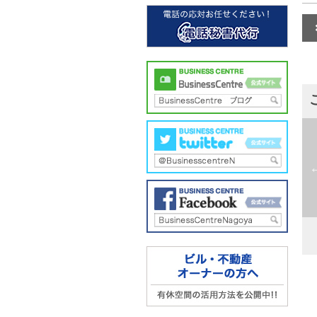
松原
Startup Side Nagoya（旧錦
i
Matsubara
店）
Nishiki