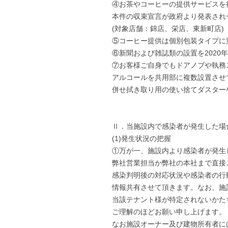
④お茶やコーヒーの提供サービスを
本件の収束宣言が政府より発表され
(対象店舗：錦店、栄店、東新町店)
⑤コーヒー提供は個別包装タイプに
⑥新聞および雑誌類の設置を2020年
⑦お客様ご自身でもドアノブや執務
アルコールを共用部に複数設置させ
併せ拭き取り用の使い捨てダスター
Ⅱ．当施設内で感染者が発生した場
(1)発生状況の把握
①万が一、施設内より感染者が発生
弊社営業担当か弊社の本社まで直接
感染判明後の対応状況や感染者の行
情報共有させて頂きます。なお、施
当該テナント様が特定されないかた
ご理解のほどお願い申し上げます。
なお施設オーナー及び建物所有者に