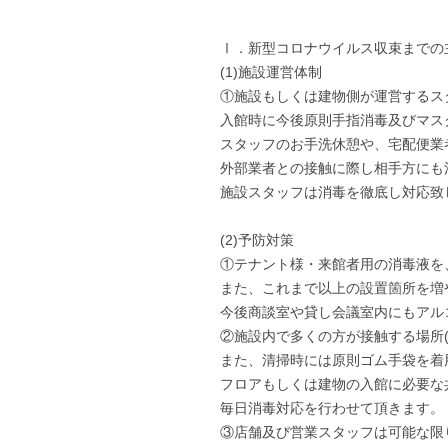
Ⅰ．新型コロナウイルス収束までの
(1)施設運営体制
①施設もしくは建物側が運営するス
入館時に今後原則手指消毒及びマス
スタッフのお手洗休憩や、宅配便業
外部業者との接触に際し相手方にも
施設スタッフは消毒を徹底し対応致
(2)予防対策
①テナント様・来館者用の消毒液を
また、これまで以上の設置箇所を増
今後商談室や貸し会議室内にもアル
②施設内で多くの方が接触する場所
また、清掃時には原則ゴム手袋を着
フロアもしくは建物の入館に必要な
毎日消毒対応を行わせて頂きます。
③店舗及び営業スタッフは可能な限