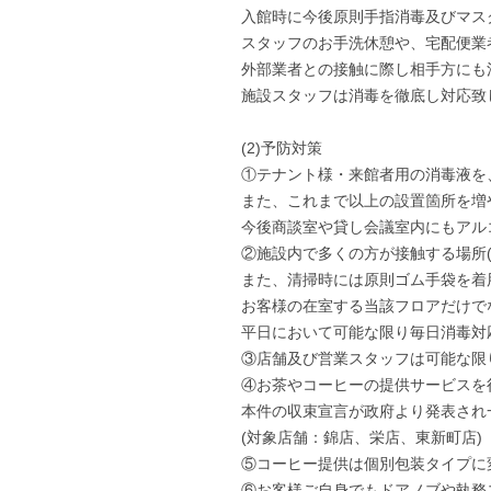
入館時に今後原則手指消毒及びマス
スタッフのお手洗休憩や、宅配便業
外部業者との接触に際し相手方にも
施設スタッフは消毒を徹底し対応致
(2)予防対策
①テナント様・来館者用の消毒液を
また、これまで以上の設置箇所を増
今後商談室や貸し会議室内にもアル
②施設内で多くの方が接触する場所
また、清掃時には原則ゴム手袋を着
お客様の在室する当該フロアだけで
平日において可能な限り毎日消毒対
③店舗及び営業スタッフは可能な限
④お茶やコーヒーの提供サービスを
本件の収束宣言が政府より発表され
(対象店舗：錦店、栄店、東新町店)
⑤コーヒー提供は個別包装タイプに
⑥お客様ご自身でもドアノブや執務