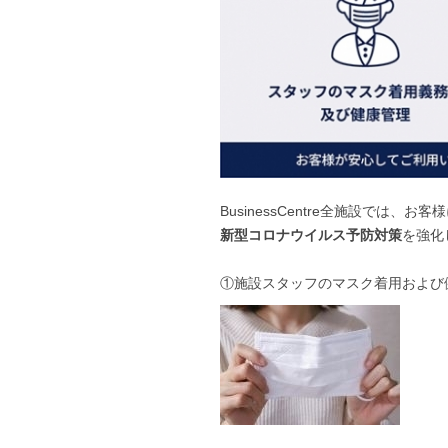
BusinessCentre全施設では
新型コロナウイルス予防対策
を強化
①施設スタッフのマスク着用および