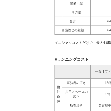
警備・鍵
その他
合計
￥4
当施設との差額
￥4
イニシャルコストだけで、最大4,050
■ランニングコスト
一般オフ
事務所の広さ
15
物
件
共用スペースの
0坪
条
広さ
件
所在場所
名古屋