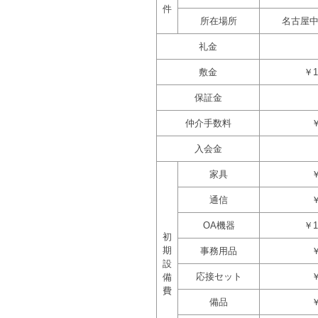
件
所在場所
名古屋
礼金
敷金
￥1
保証金
仲介手数料
￥
入会金
家具
￥
通信
￥
OA機器
￥1
初
期
事務用品
￥
設
応接セット
￥
備
費
備品
￥