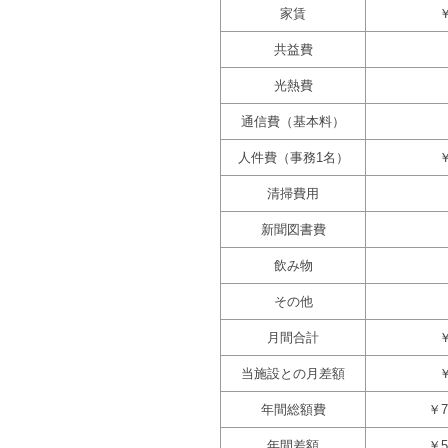
家賃
￥
共益費
光熱費
通信費（基本料）
人件費（事務1名）
￥
清掃費用
新聞図書費
飲み物
その他
月間合計
￥
当施設との月差額
￥
年間総額費
￥7
年間差額
￥5