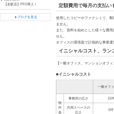
【名駅店】PFO導入！
定額費用で毎月の支払い
ブログを見る
使用したコピーやファクシミリ、郵
ません。
また、賃料を始めとした様々な費用
せん。
オフィスの環境面で計画的な事業運
イニシャルコスト、ラン
【一般オフィス、マンションオフィ
■イニシャルコスト
一般オフ
事務所の広さ
15
物
件
共用スペースの
0坪
条
広さ