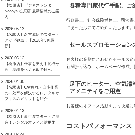
各種専門家代行手配、ご
【松原店】ビジネスセンター
Nagoya 松原店 最新情報のご案
内
行政書士、社会保険労務士、司法書
にあった形にてご紹介いたします。
2026.05.13
【名駅店】名古屋駅のスタート
アップ拠点！【2026年5月最
セールスプロモーション
新】
2026.05.12
お客様の業態に合わせたセールス企
【松原店】仕事を支える拠点か
新聞折り込み、ホームページ作成、
ら、感謝を伝える母の日へ
2026.04.30
足下のヒーター、空気清
【名駅店】GW疲れ・自宅作業
アメニティをご用意
の非効率を解決するレンタルオ
フィスのメリットを紹介
お客様のオフィス活動をより快適に
2026.04.13
【松原店】新年度スタートに最
適！レンタルオフィス活用術
コストパフォーマンス
2026.02.24