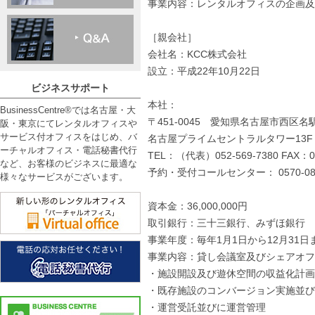
事業内容：レンタルオフィスの企画及
［親会社］
会社名：KCC株式会社
設立：平成22年10月22日
ビジネスサポート
本社：
BusinessCentre®では名古屋・大
〒451-0045 愛知県名古屋市西区
阪・東京にてレンタルオフィスや
サービス付オフィスをはじめ、バ
名古屋プライムセントラルタワー13F
ーチャルオフィス・電話秘書代行
TEL：（代表）052-569-7380 FAX：05
など、お客様のビジネスに最適な
予約・受付コールセンター： 0570-080
様々なサービスがございます。
資本金：36,000,000円
取引銀行：三十三銀行、みずほ銀行
事業年度：毎年1月1日から12月31日
事業内容：貸し会議室及びシェアオフ
・施設開設及び遊休空間の収益化計画
・既存施設のコンバージョン実施並び
・運営受託並びに運営管理